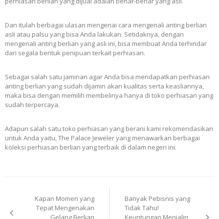
perhiasan berlian yang dijual adalah benar-benar yang asli.
Dan itulah berbagai ulasan mengenai cara mengenali anting berlian
asli atau palsu yang bisa Anda lakukan. Setidaknya, dengan
mengenali anting berlian yang asli ini, bisa membuat Anda terhindar
dari segala bentuk penipuan terkait perhiasan.
Sebagai salah satu jaminan agar Anda bisa mendapatkan perhiasan
anting berlian yang sudah dijamin akan kualitas serta keasliannya,
maka bisa dengan memilih membelinya hanya di toko perhiasan yang
sudah terpercaya.
Adapun salah satu toko perhiasan yang berani kami rekomendasikan
untuk Anda yaitu, The Palace Jeweler yang menawarkan berbagai
koleksi perhiasan berlian yang terbaik di dalam negeri ini.
Post
Kapan Momen yang
Banyak Pebisnis yang
navigation
Tepat Mengenakan
Tidak Tahu!
Gelang Berlian
Keuntungan Menjalin