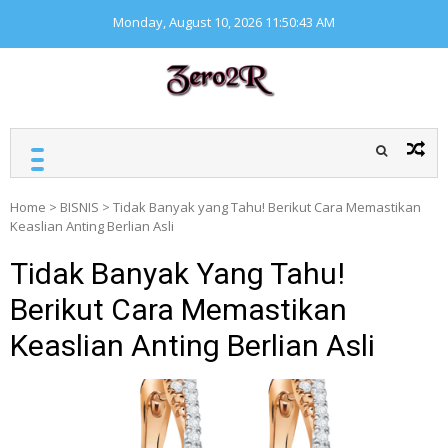
Skip
Monday, August 10, 2026
11:50:44 AM
to
content
ZERO ZERO READ
Kumpulan informasi
seputar finansial
Home
>
BISNIS
>
Tidak Banyak yang Tahu! Berikut Cara Memastikan
Keaslian Anting Berlian Asli
Tidak Banyak Yang Tahu!
Berikut Cara Memastikan
Keaslian Anting Berlian Asli