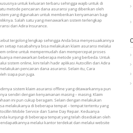
 khususnya untuk keluaran terbaru sehingga wajib untuk di
atu metode pencairan dana asuransi yang diberikan oleh
 sistem yang digunakan untuk memberikan kenyamanan bagi
iliknya. Salah satu yang menawarkan sistem terlengkap
ansi dari Adira Insurance.
rsebut tergolong lengkap sehingga Anda bisa menyesuaikannya
in setiap nasabahnya bisa melakukan klaim asuransi melalui
sistem online untuk mempermudah dan mempercepat proses
eduanya menawarkan beberapa metode yang berbeda. Untuk
 sistem online, kini telah hadir aplikasi Autocillin dari Adira
lakukan pencairan dana asuransi. Selain itu, Cara
leh siapa pun juga.
adirnya sistem klaim asuransi offline yang ditawarkannya pun
nya sendiri dengan kenyamanan masing – masing. Klaim
sahaan ini pun cukup beragam. Selain dengan melakukan
bisa melakukanya di beberapa tempat – tempat tertentu yang
tocillin Mobile Service dan Same Day Repair. Keduanya
da kunjungi di beberapa tempat yang telah disediakan oleh
endapatkannya melalui kantor terdekat dan melalui website