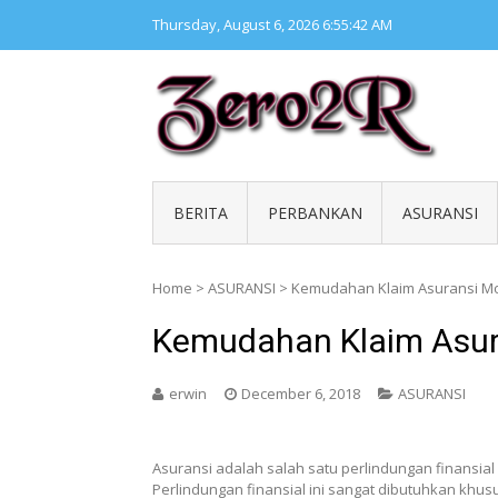
Skip
Thursday, August 6, 2026
6:55:43 AM
to
content
ZERO 
Kumpul
BERITA
PERBANKAN
ASURANSI
Home
>
ASURANSI
>
Kemudahan Klaim Asuransi Mo
Kemudahan Klaim Asur
erwin
December 6, 2018
ASURANSI
Asuransi adalah salah satu perlindungan finansial 
Perlindungan finansial ini sangat dibutuhkan khu