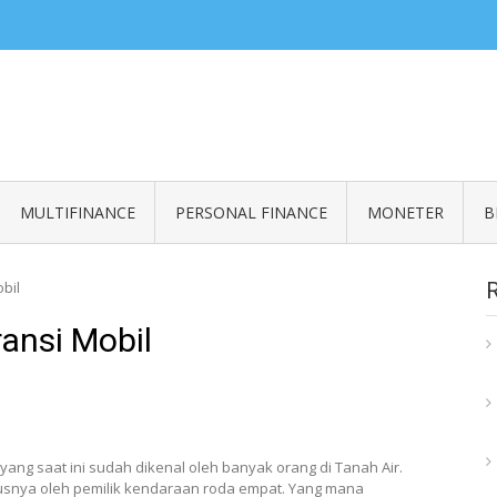
ZERO READ
an informasi seputar finansial
MULTIFINANCE
PERSONAL FINANCE
MONETER
B
bil
ansi Mobil
yang saat ini sudah dikenal oleh banyak orang di Tanah Air.
susnya oleh pemilik kendaraan roda empat. Yang mana