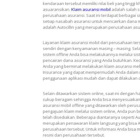
kendaraan tersebut memiliki nilai beli yang tinggi
asuaransikan.
Klaim asuransi mobil
adalah salah s
perusahaan asuransi. Saat ini terdapat berbagai
setiap nasabah asuransi untuk mencairkan dana m
adalah Autocillin yang merupakan perusahaan asur
Layanan klaim asuransi mobil dari perusahaan te
sendiri dengan kenyamanan masing – masing. Sela
sistem offline Anda bisa melakukannya melalui 
pencairan dana asuransi yang Anda butuhkan. K
Anda yang berminat melakukan klaim asuransi melalui
Insurance yang dapat mempermudah Anda dalam me
penggunaan aplikasi mudah dan dapat dilakukan o
Selain ditawarkan sistem online, saat ini dengan h
cukup beragam sehingga Anda bisa menyesuaikan
asuransi mobil offline yang ditawarkan oleh peru
pengajuan klaim melalui sistem online, Anda pun 
telah disediakan. Beberapa diantaranya seperti Au
merupakan penawaran klaim langsung yang bisa An
perusahaan tersebut. Untuk informasi Anda bisa m
resmi dari perusahaan tersebut.