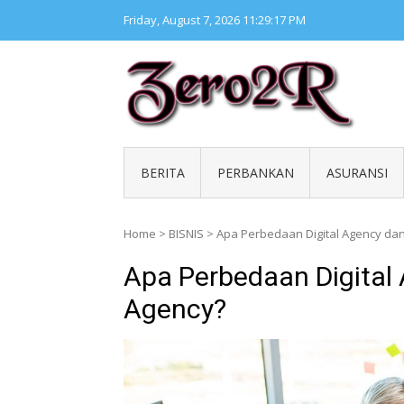
Skip
Friday, August 7, 2026
11:29:18 PM
to
content
ZERO 
Kumpul
BERITA
PERBANKAN
ASURANSI
Home
>
BISNIS
>
Apa Perbedaan Digital Agency dan
Apa Perbedaan Digital
Agency?