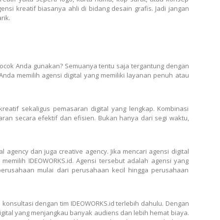
si kreatif biasanya ahli di bidang desain grafis. Jadi jangan
rik.
cocok Anda gunakan? Semuanya tentu saja tergantung dengan
nda memilih agensi digital yang memiliki layanan penuh atau
 kreatif sekaligus pemasaran digital yang lengkap. Kombinasi
n secara efektif dan efisien. Bukan hanya dari segi waktu,
tal agency
dan juga creative agency. Jika mencari agensi digital
 memilih IDEOWORKS.id. Agensi tersebut adalah agensi yang
perusahaan mulai dari perusahaan kecil hingga perusahaan
 konsultasi dengan tim IDEOWORKS.id terlebih dahulu. Dengan
igital yang menjangkau banyak audiens dan lebih hemat biaya.