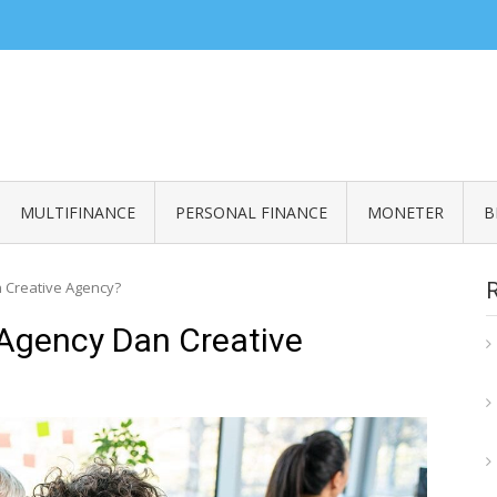
ZERO READ
an informasi seputar finansial
MULTIFINANCE
PERSONAL FINANCE
MONETER
B
 Creative Agency?
 Agency Dan Creative