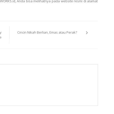
WORKS.id, Anda bisa melihatnya pada website resmi di alamat
y
Cincin Nikah Berlian, Emas atau Perak?
e