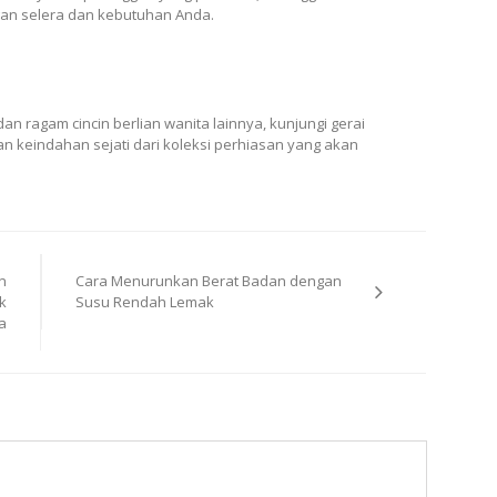
gan selera dan kebutuhan Anda.
 dan ragam cincin berlian wanita lainnya, kunjungi gerai
n keindahan sejati dari koleksi perhiasan yang akan
n
Cara Menurunkan Berat Badan dengan
k
Susu Rendah Lemak
a