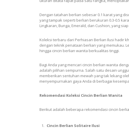
ukuran ditata rapat pada satu rangka, menciptakan
Dengan tatahan berlian sebesar 0.1 karat yang dis
yang tampak seperti berlian berukuran 0.3-0.5 karat
Lingkaran, Bunga, Emerald, dan Cushion, yang sia
Koleksi terbaru dari Perhiasan Berlian Ilusi hadi
dengan teknik penataan berlian yang memukau. Leng
hingga cincin berlian wanita berkualitas tinggi.
Bagi Anda yang mencari cincin berlian wanita denga
adalah pilihan sempurna. Salah satu desain unggul
memberikan sentuhan mewah yang tak lekang oleh 
menyempurnakan gaya Anda di berbagai kesempa
Rekomendasi Koleksi Cincin Berlian Wanita
Berikut adalah beberapa rekomendasi cincin berlia
Cincin Berlian Solitaire Ilusi