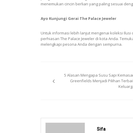
menemukan cincin berlian yang paling sesuai den
Ayo Kunjungi Gerai The Palace Jeweler
Untuk informasi lebih lanjut mengenai koleksi Ilusi
perhiasan The Palace Jeweler di kota Anda. Temuka
melengkapi pesona Anda dengan sempurna.
Post
5 Alasan Mengapa Susu Sapi Kemasa
navigation
Greenfields Menjadi Pilihan Terbai
Keluarg
Sifa