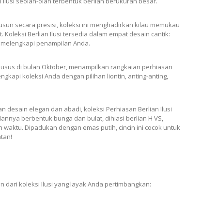
 ilusi seolah-olah terbentuk berlian berukuran besar.
usun secara presisi, koleksi ini menghadirkan kilau memukau
. Koleksi Berlian Ilusi tersedia dalam empat desain cantik:
p melengkapi penampilan Anda.
r khusus di bulan Oktober, menampilkan rangkaian perhiasan
kapi koleksi Anda dengan pilihan liontin, anting-anting,
n desain elegan dan abadi, koleksi Perhiasan Berlian Ilusi
annya berbentuk bunga dan bulat, dihiasi berlian H VS,
waktu. Dipadukan dengan emas putih, cincin ini cocok untuk
tan!
n dari koleksi Ilusi yang layak Anda pertimbangkan: