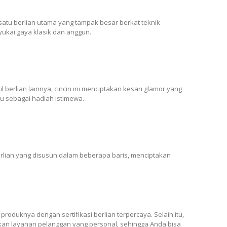
atu berlian utama yang tampak besar berkat teknik
ukai gaya klasik dan anggun.
il berlian lainnya, cincin ini menciptakan kesan glamor yang
au sebagai hadiah istimewa.
erlian yang disusun dalam beberapa baris, menciptakan
produknya dengan sertifikasi berlian terpercaya. Selain itu,
an layanan pelanggan yang personal, sehingga Anda bisa