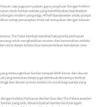
iasan, tapi juga pernyataan gaya yang kuat. Dengan koleksi
ukan cincin berlian wanita yang merefleksikan kepribadian
ga potongan modern yang edgy, #ThePalaceJeweler selalu punya
Jadikan setiap penampilan Anda tak terlupakan dengan kilauan
donesia, The Palce kembali memikat hati pecinta perhiasan
ni dirancang untuk menghadirkan momen dan kemewahan melalui
dari cincin dalam koleksi Ilusi mencerminkan keindahan seni
nik yang memungkinkan berlian tampak lebih besar dari ukuran
visual yang memukau tetapi juga membuat desainnya terlihat
inggi dan desain presisi, koleksi ini cocok bagi wanita yang
.
ngan koleksi Perhiasan Berlian Ilusi dari The Palace Jeweler!
berlian yang unik, dimana butiran berlian kecil beragam