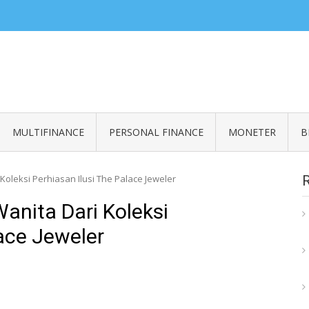
ZERO READ
an informasi seputar finansial
MULTIFINANCE
PERSONAL FINANCE
MONETER
B
Koleksi Perhiasan Ilusi The Palace Jeweler
Wanita Dari Koleksi
lace Jeweler