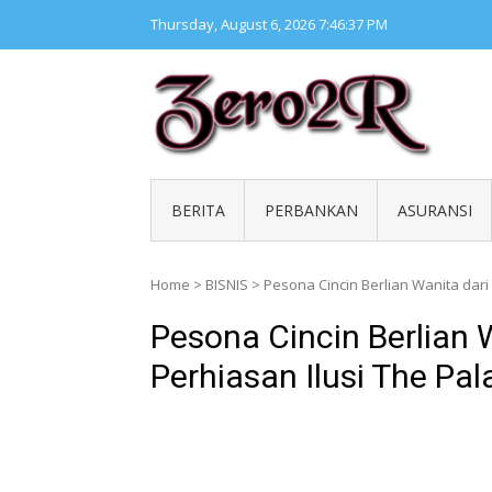
Skip
Thursday, August 6, 2026
7:46:37 PM
to
content
ZERO 
Kumpul
BERITA
PERBANKAN
ASURANSI
Home
>
BISNIS
>
Pesona Cincin Berlian Wanita dari 
Pesona Cincin Berlian 
Perhiasan Ilusi The Pa