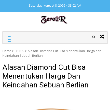
Skip
Saturday, August 8, 2026
4:33:02 AM
to
content
ZERO ZERO READ
Kumpulan informasi
seputar finansial
Home
>
BISNIS
>
Alasan Diamond Cut Bisa Menentukan Harga dan
Keindahan Sebuah Berlian
Alasan Diamond Cut Bisa
Menentukan Harga Dan
Keindahan Sebuah Berlian