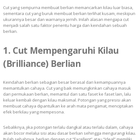
Cut yang sempurna membuat berlian memancarkan kilau luar biasa,
sementara cut yang buruk membuat berlian terlihat kusam, meskipun
ukurannya besar dan warnanya jernih. Inilah alasan mengapa cut
menjadi salah satu faktor penentu harga dan keindahan sebuah
berlian.
1. Cut Mempengaruhi Kilau
(Brilliance) Berlian
Keindahan berlian sebagian besar berasal dari kemampuannya
memantulkan cahaya. Cut yang baik memungkinkan cahaya masuk
dari permukaan berlian, memantul dari satu faset ke faset lain, lalu
keluar kembali dengan kilau maksimal. Potongan yang presisi akan
membuat cahaya dipantulkan ke arah mata pengamat, menciptakan
efek berkilau yang mempesona.
Sebaliknya, jika potongan terlalu dangkal atau terlalu dalam, cahaya
akan bocor melalui sisi atau dasar berlian sehingga mengurangi kilau.
Itulah sebabnya, berlian dengan cut “Excellent” atau “Ideal” memiliki