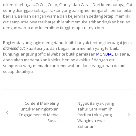
dikenal sebagai 4C: Cut, Color, Clarity, dan Carat. Dari keempatnya, Cut
sering dianggap sebagai faktor yang paling memengaruhi penampilan
berlian. Berlian dengan warna dan kejernihan sedang tetapi memiliki
cut sempurna bisa terlihat jauh lebih memukau dibandingkan berlian
dengan warna dan kejernihan tinggi tetapi cut-nya buruk.
Bagi Anda yang ingin mengetahui lebih banyak tentang berbagai jenis
diamond cut
, kualitasnya, dan bagaimana memilih yang terbaik,
kunjungi langsung official website butik perhiasan
MONDIAL
. Di sana,
Anda akan menemukan koleksi berlian eksklusif dengan cut
sempurna yang memadukan kemewahan dan keanggunan dalam
setiap detailnya.
Post
Content Marketing
Nggak Banyak yang
navigation
untuk Meningkatkan
Tahu! Cara Memilih
Engagement di Media
Parfum Lokal yang
Sosial
Wanginya Awet
Seharian!