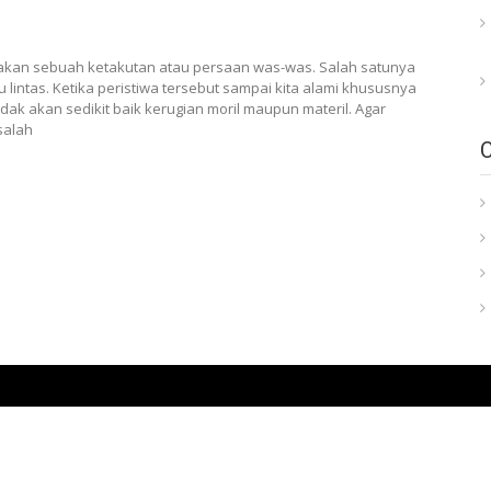
akan sebuah ketakutan atau persaan was-was. Salah satunya
 lintas. Ketika peristiwa tersebut sampai kita alami khususnya
dak akan sedikit baik kerugian moril maupun materil. Agar
salah