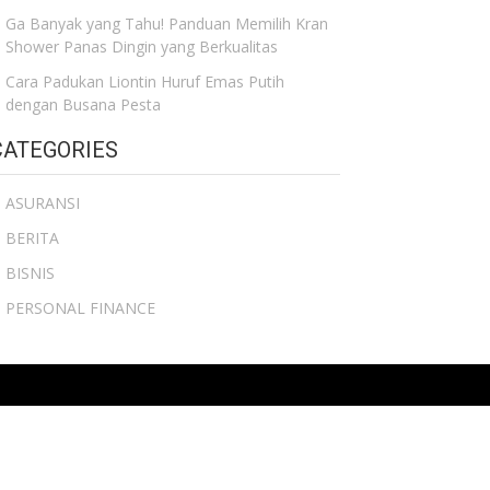
Ga Banyak yang Tahu! Panduan Memilih Kran
Shower Panas Dingin yang Berkualitas
Cara Padukan Liontin Huruf Emas Putih
dengan Busana Pesta
CATEGORIES
ASURANSI
BERITA
BISNIS
PERSONAL FINANCE