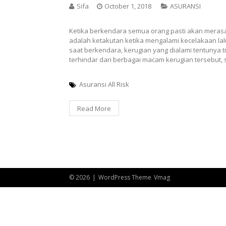
Sifa
October 1, 2018
ASURANSI
Ketika berkendara semua orang pasti akan meras
adalah ketakutan ketika mengalami kecelakaan lalu
saat berkendara, kerugian yang dialami tentunya ti
terhindar dari berbagai macam kerugian tersebut, 
Asuransi All Risk
Read More
© 2026
|
WordPress Theme
Vmag