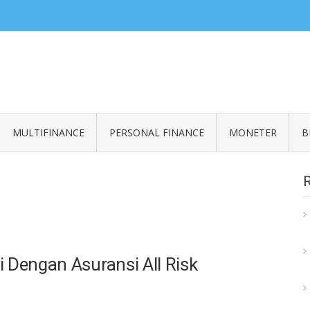
ZERO READ
an informasi seputar finansial
MULTIFINANCE
PERSONAL FINANCE
MONETER
B
 Dengan Asuransi All Risk