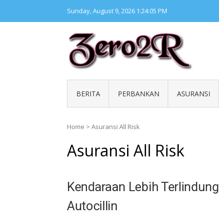
Skip
Sunday, August 9, 2026
1:24:05 PM
to
content
ZERO 
Kumpul
BERITA
PERBANKAN
ASURANSI
Home
>
Asuransi All Risk
Asuransi All Risk
Kendaraan Lebih Terlindungi
Autocillin