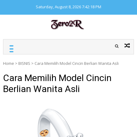
Skip
Saturday, August 8, 2026
7:42:19 PM
to
content
ZERO ZERO READ
Kumpulan informasi
seputar finansial
Home
>
BISNIS
>
Cara Memilih Model Cincin Berlian Wanita Asli
Cara Memilih Model Cincin
Berlian Wanita Asli