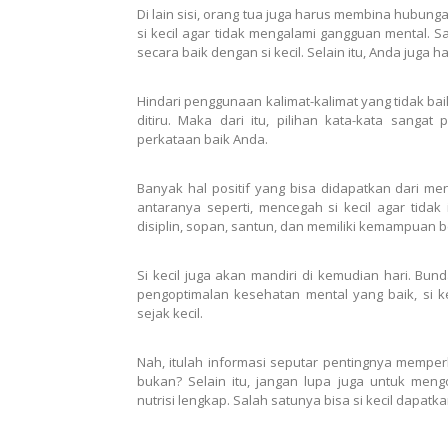
Di lain sisi, orang tua juga harus membina hubunga
si kecil agar tidak mengalami gangguan mental. 
secara baik dengan si kecil. Selain itu, Anda jug
Hindari penggunaan kalimat-kalimat yang tidak bai
ditiru. Maka dari itu, pilihan kata-kata sanga
perkataan baik Anda.
Banyak hal positif yang bisa didapatkan dari men
antaranya seperti, mencegah si kecil agar tidak i
disiplin, sopan, santun, dan memiliki kemampuan b
Si kecil juga akan mandiri di kemudian hari. Bun
pengoptimalan kesehatan mental yang baik, si k
sejak kecil.
Nah, itulah informasi seputar pentingnya mempe
bukan? Selain itu, jangan lupa juga untuk m
nutrisi lengkap. Salah satunya bisa si kecil dapatk