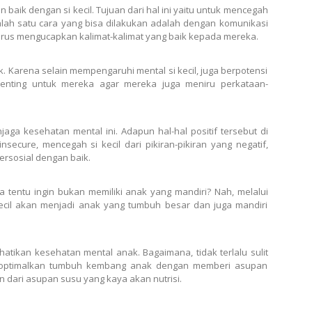
n baik dengan si kecil. Tujuan dari hal ini yaitu untuk mencegah
Salah satu cara yang bisa dilakukan adalah dengan komunikasi
a harus mengucapkan kalimat-kalimat yang baik kepada mereka.
k. Karena selain mempengaruhi mental si kecil, juga berpotensi
t penting untuk mereka agar mereka juga meniru perkataan-
jaga kesehatan mental ini. Adapun hal-hal positif tersebut di
nsecure, mencegah si kecil dari pikiran-pikiran yang negatif,
ersosial dengan baik.
da tentu ingin bukan memiliki anak yang mandiri? Nah, melalui
ecil akan menjadi anak yang tumbuh besar dan juga mandiri
rhatikan
kesehatan mental anak
. Bagaimana, tidak terlalu sulit
engoptimalkan tumbuh kembang anak dengan memberi asupan
an dari asupan susu yang kaya akan nutrisi.