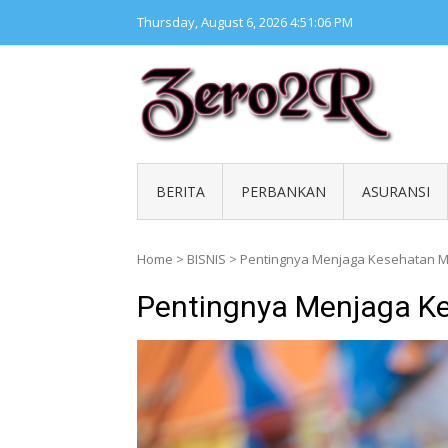
Skip
Thursday, August 6, 2026
4:51:06 PM
to
content
ZERO 
Kumpul
BERITA
PERBANKAN
ASURANSI
Home
>
BISNIS
>
Pentingnya Menjaga Kesehatan M
Pentingnya Menjaga K