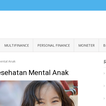
ZERO READ
an informasi seputar finansial
MULTIFINANCE
PERSONAL FINANCE
MONETER
B
ental Anak
esehatan Mental Anak