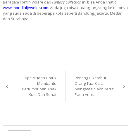
Beragam liontin Volare dari
Fantasy Collection
ini bisa Anda lihat di
www.mondialjeweler.com
. Anda juga bisa datang langsung ke tokonya
yang sudah ada di beberapa kota seperti Bandung, Jakarta, Medan,
dan Surabaya.
Post
Tips Mudah Untuk
Penting Diketahui
navigation
Membantu
Orang Tua, Cara
Pertumbuhan Anak
Mengatasi Sakit Perut
Kuat Dan Sehat
Pada Anak