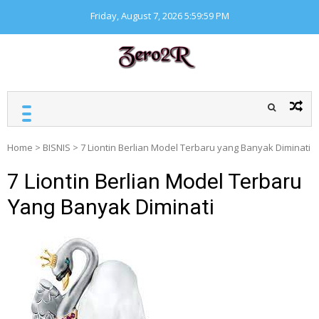
Skip
Friday, August 7, 2026
6:00:00 PM
to
content
ZERO ZERO READ
Kumpulan informasi
seputar finansial
Home
>
BISNIS
>
7 Liontin Berlian Model Terbaru yang Banyak Diminati
7 Liontin Berlian Model Terbaru
Yang Banyak Diminati