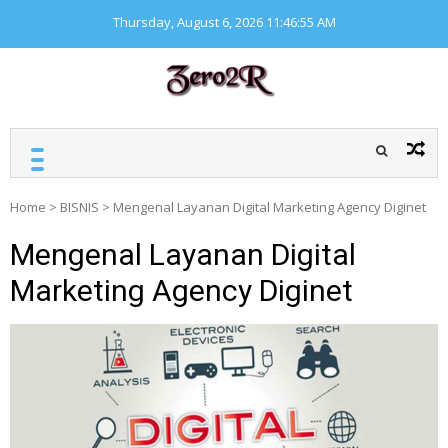
Skip
Thursday, August 6, 2026
11:46:56 AM
to
content
ZERO ZERO READ
Kumpulan informasi
seputar finansial
Home
>
BISNIS
>
Mengenal Layanan Digital Marketing Agency Diginet
Mengenal Layanan Digital
Marketing Agency Diginet