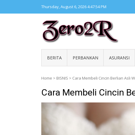
Skip
Thursday, August 6, 2026
4:47:55 PM
to
content
ZERO 
Kumpul
BERITA
PERBANKAN
ASURANSI
Home
>
BISNIS
>
Cara Membeli Cincin Berlian Asli W
Cara Membeli Cincin Ber