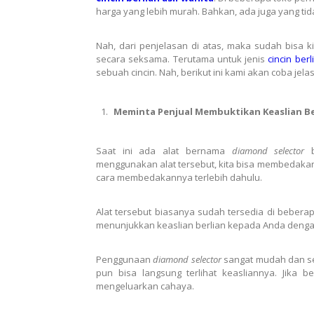
harga yang lebih murah. Bahkan, ada juga yang ti
Nah, dari penjelasan di atas, maka sudah bisa k
secara seksama. Terutama untuk jenis
cincin berl
sebuah cincin. Nah, berikut ini kami akan coba jel
Meminta Penjual Membuktikan Keaslian Be
Saat ini ada alat bernama
diamond selector
menggunakan alat tersebut, kita bisa membedakan 
cara membedakannya terlebih dahulu.
Alat tersebut biasanya sudah tersedia di bebera
menunjukkan keaslian berlian kepada Anda denga
Penggunaan
diamond selector
sangat mudah dan s
pun bisa langsung terlihat keasliannya. Jika b
mengeluarkan cahaya.