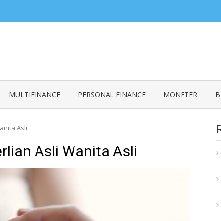
ZERO READ
an informasi seputar finansial
MULTIFINANCE
PERSONAL FINANCE
MONETER
B
anita Asli
lian Asli Wanita Asli