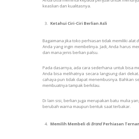
keaslian dan kualitasnya.
Ketahui Ciri-Ciri Berlian Asli
Bagaimana jika toko perhiasan tidak memiliki alat
d
Anda yang ingin membelinya. Jadi, Anda harus me
dan mana jenis berlian palsu.
Pada dasarnya, ada cara sederhana untuk bisa m
Anda bisa melihatnya secara langsung dari dekat
cahaya pun tidak dapat menembusnya. Bahkan seb
membuatnya tampak berkilau.
Di lain sisi, berlian juga merupakan batu mulia ya
berubah warna maupun bentuk saat terbakar.
Memilih Membeli di
Brand
Perhiasan Terna