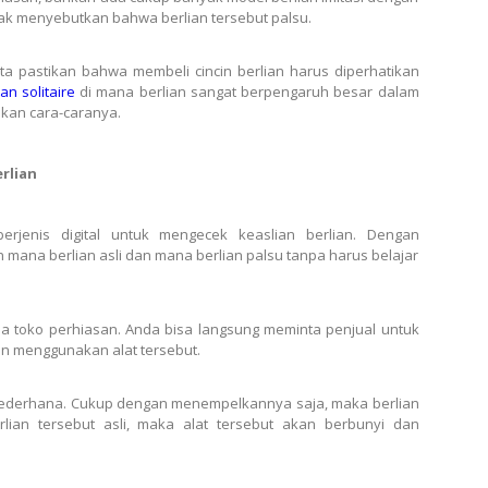
dak menyebutkan bahwa berlian tersebut palsu.
ita pastikan bahwa membeli cincin berlian harus diperhatikan
ian solitaire
di mana berlian sangat berpengaruh besar dalam
askan cara-caranya.
rlian
berjenis digital untuk mengecek keaslian berlian. Dengan
mana berlian asli dan mana berlian palsu tanpa harus belajar
pa toko perhiasan. Anda bisa langsung meminta penjual untuk
n menggunakan alat tersebut.
ederhana. Cukup dengan menempelkannya saja, maka berlian
erlian tersebut asli, maka alat tersebut akan berbunyi dan