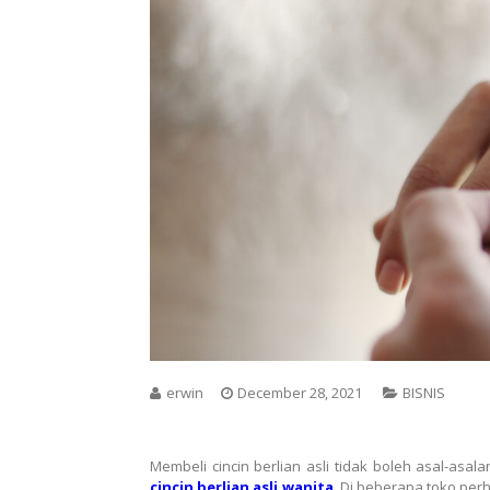
erwin
December 28, 2021
BISNIS
Membeli cincin berlian asli tidak boleh asal-as
cincin berlian asli wanita
. Di beberapa toko per