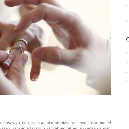
alan. Pasalnya, tidak semua toko perhiasan menyediakan model
hiasan, bahkan ada cukup banyak model berlian imitasi dengan