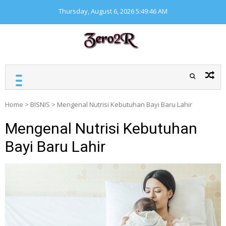
Skip
Thursday, August 6, 2026
5:49:46 AM
to
content
ZERO ZERO READ
Kumpulan informasi
seputar finansial
Home
>
BISNIS
>
Mengenal Nutrisi Kebutuhan Bayi Baru Lahir
Mengenal Nutrisi Kebutuhan
Bayi Baru Lahir