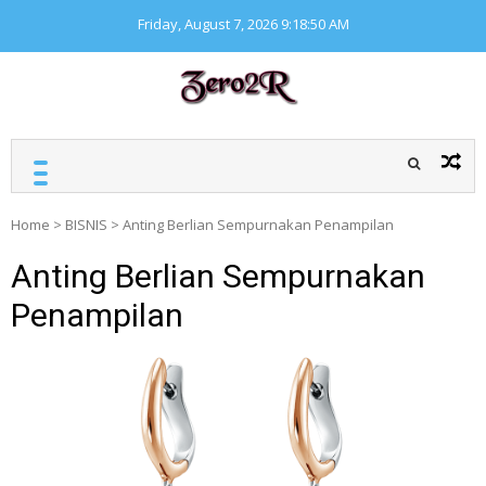
Skip
Friday, August 7, 2026
9:18:50 AM
to
content
ZERO ZERO READ
Kumpulan informasi
seputar finansial
Home
>
BISNIS
>
Anting Berlian Sempurnakan Penampilan
Anting Berlian Sempurnakan
Penampilan