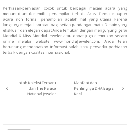
P
erhiasan-perhiasan cocok untuk berbagai macam acara yang
menuntut untuk memiliki penampilan terbaik. Acara formal maupun
acara non formal, penampilan adalah hal yang utama karena
langsung menjadi sorotan bagi setiap pandangan mata. Desain yang
eksklusif dan elegan dapat Anda temukan dengan mengunjungi gerai
Mondial & Miss Mondial Jeweler atau dapat juga ditemukan secara
online melalui website www.mondialjeweler.com. Anda telah
beruntung mendapatkan informasi salah satu penyedia perhiasan
terbaik dengan kualitas internasional.
Post
Inilah Koleksi Terbaru
Manfaat dan
navigation
dari The Palace
Pentingnya DHA Bagi si
National Jeweler
Kecil