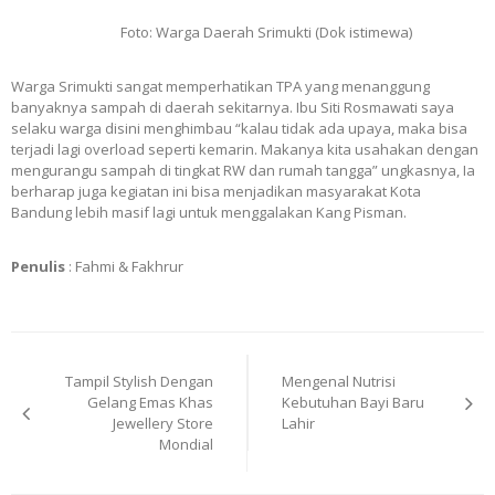
Foto: Warga Daerah Srimukti (Dok istimewa)
Warga Srimukti sangat memperhatikan TPA yang menanggung
banyaknya sampah di daerah sekitarnya. Ibu Siti Rosmawati saya
selaku warga disini menghimbau “kalau tidak ada upaya, maka bisa
terjadi lagi overload seperti kemarin. Makanya kita usahakan dengan
mengurangu sampah di tingkat RW dan rumah tangga” ungkasnya, Ia
berharap juga kegiatan ini bisa menjadikan masyarakat Kota
Bandung lebih masif lagi untuk menggalakan Kang Pisman.
Penulis
: Fahmi & Fakhrur
Post
Tampil Stylish Dengan
Mengenal Nutrisi
navigation
Gelang Emas Khas
Kebutuhan Bayi Baru
Jewellery Store
Lahir
Mondial