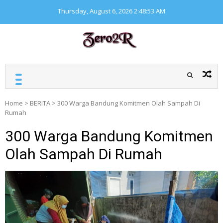
Skip
Thursday, August 6, 2026
2:48:53 AM
to
content
ZERO ZERO READ
Kumpulan informasi
seputar finansial
Home
>
BERITA
>
300 Warga Bandung Komitmen Olah Sampah Di
Rumah
300 Warga Bandung Komitmen
Olah Sampah Di Rumah