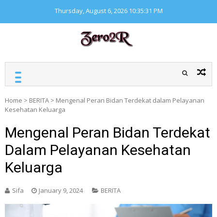
Skip
Thursday, August 6, 2026
10:35:32 PM
to
content
ZERO ZERO READ
Kumpulan informasi
seputar finansial
Home
>
BERITA
>
Mengenal Peran Bidan Terdekat dalam Pelayanan
Kesehatan Keluarga
Mengenal Peran Bidan Terdekat
Dalam Pelayanan Kesehatan
Keluarga
Sifa
January 9, 2024
BERITA