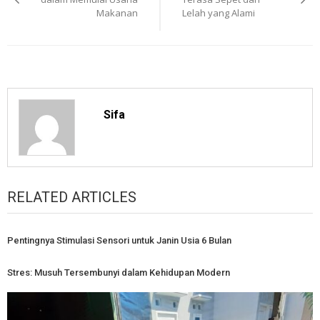
Makanan
Lelah yang Alami
Sifa
RELATED ARTICLES
Pentingnya Stimulasi Sensori untuk Janin Usia 6 Bulan
Stres: Musuh Tersembunyi dalam Kehidupan Modern