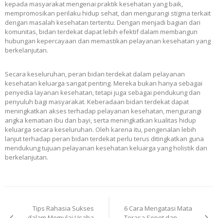
kepada masyarakat mengenai praktik kesehatan yang baik,
mempromosikan perilaku hidup sehat, dan mengurangi stigma terkait
dengan masalah kesehatan tertentu. Dengan menjadi bagian dari
komunitas, bidan terdekat dapat lebih efektif dalam membangun
hubungan kepercayaan dan memastikan pelayanan kesehatan yang
berkelanjutan.
Secara keseluruhan, peran bidan terdekat dalam pelayanan
kesehatan keluarga sangat penting. Mereka bukan hanya sebagai
penyedia layanan kesehatan, tetapi juga sebagai pendukung dan
penyuluh bagi masyarakat. Keberadaan bidan terdekat dapat
meningkatkan akses terhadap pelayanan kesehatan, mengurangi
angka kematian ibu dan bayi, serta meningkatkan kualitas hidup
keluarga secara keseluruhan. Oleh karena itu, pengenalan lebih
lanjut terhadap peran bidan terdekat perlu terus ditingkatkan guna
mendukung tujuan pelayanan kesehatan keluarga yang holistik dan
berkelanjutan.
Post
Tips Rahasia Sukses
6 Cara Mengatasi Mata
navigation
dalam Memulai Usaha
Terasa Sepet dan