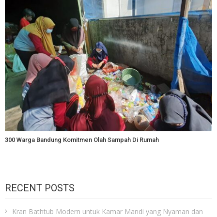
300 Warga Bandung Komitmen Olah Sampah Di Rumah
RECENT POSTS
Kran Bathtub Modern untuk Kamar Mandi yang Nyaman dan