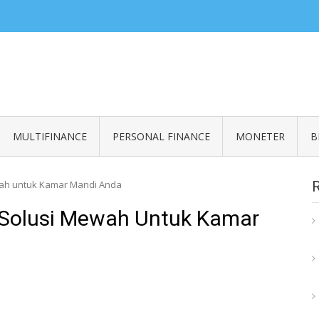
ZERO READ
an informasi seputar finansial
MULTIFINANCE
PERSONAL FINANCE
MONETER
B
wah untuk Kamar Mandi Anda
 Solusi Mewah Untuk Kamar