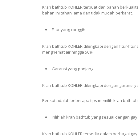
Kran bathtub KOHLER terbuat dari bahan berkualitas
bahan ini tahan lama dan tidak mudah berkarat.
Fitur yang canggih
Kran bathtub KOHLER dilengkapi dengan fitur-fitur
menghemat air hingga 50%.
Garansi yang panjang
Kran bathtub KOHLER dilengkapi dengan garansi ya
Berikut adalah beberapa tips memilih kran bathtu
Pilihlah kran bathtub yang sesuai dengan g
Kran bathtub KOHLER tersedia dalam berbagai gaya,