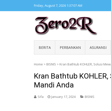
Skip
Friday, August 7, 2026
1:37:07 AM
to
content
ZERO 
Kumpul
BERITA
PERBANKAN
ASURANSI
Home
>
BISNIS
>
Kran Bathtub KOHLER, Solusi Me
Kran Bathtub KOHLER,
Mandi Anda
Sifa
January 17, 2024
BISNIS