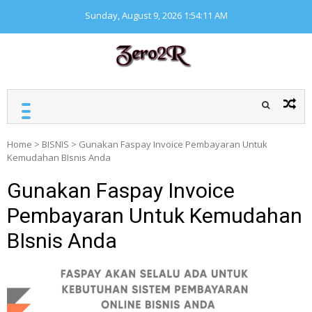
Skip
Sunday, August 9, 2026
1:54:11 AM
to
content
ZERO ZERO READ
Kumpulan informasi
seputar finansial
Home
>
BISNIS
>
Gunakan Faspay Invoice Pembayaran Untuk
Kemudahan BIsnis Anda
Gunakan Faspay Invoice
Pembayaran Untuk Kemudahan
BIsnis Anda