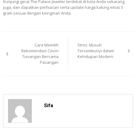
Kunjungi gerai The Palace Jeweler terdekat di kota Anda sekarang
juga, dan dapatkan perhiasan serta update harga kalung emas 5
gram sesuai dengan keinginan Anda.
Post
Cara Memilih
Stres: Musuh
navigation
Rekomendasi Cincin
Tersembunyi dalam
Tunangan Bersama
Kehidupan Modern
Pasangan
Sifa