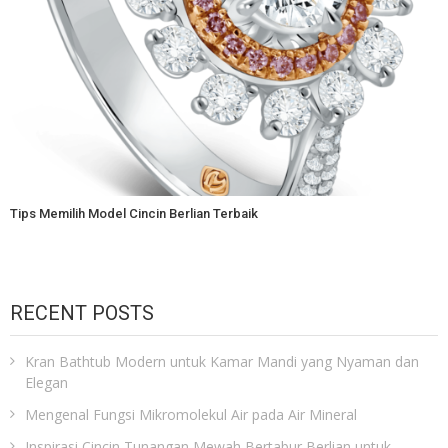
Tips Memilih Model Cincin Berlian Terbaik
RECENT POSTS
Kran Bathtub Modern untuk Kamar Mandi yang Nyaman dan
Elegan
Mengenal Fungsi Mikromolekul Air pada Air Mineral
Inspirasi Cincin Tunangan Mewah Bertabur Berlian untuk