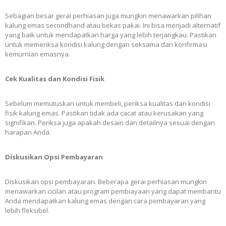
Sebagian besar gerai perhiasan juga mungkin menawarkan pilihan
kalung emas secondhand atau bekas pakai. Ini bisa menjadi alternatif
yang baik untuk mendapatkan harga yang lebih terjangkau. Pastikan
untuk memeriksa kondisi kalung dengan seksama dan konfirmasi
kemurnian emasnya.
Cek Kualitas dan Kondisi Fisik
Sebelum memutuskan untuk membeli, periksa kualitas dan kondisi
fisik kalung emas. Pastikan tidak ada cacat atau kerusakan yang
signifikan. Periksa juga apakah desain dan detailnya sesuai dengan
harapan Anda.
Diskusikan Opsi Pembayaran
Diskusikan opsi pembayaran. Beberapa gerai perhiasan mungkin
menawarkan cicilan atau program pembiayaan yang dapat membantu
Anda mendapatkan kalung emas dengan cara pembayaran yang
lebih fleksibel.