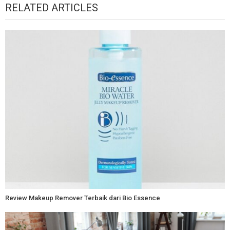
RELATED ARTICLES
Review Makeup Remover Terbaik dari Bio Essence