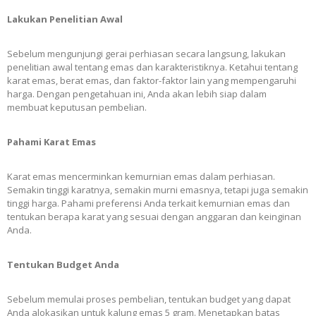
Lakukan Penelitian Awal
Sebelum mengunjungi gerai perhiasan secara langsung, lakukan
penelitian awal tentang emas dan karakteristiknya. Ketahui tentang
karat emas, berat emas, dan faktor-faktor lain yang mempengaruhi
harga. Dengan pengetahuan ini, Anda akan lebih siap dalam
membuat keputusan pembelian.
Pahami Karat Emas
Karat emas mencerminkan kemurnian emas dalam perhiasan.
Semakin tinggi karatnya, semakin murni emasnya, tetapi juga semakin
tinggi harga. Pahami preferensi Anda terkait kemurnian emas dan
tentukan berapa karat yang sesuai dengan anggaran dan keinginan
Anda.
Tentukan Budget Anda
Sebelum memulai proses pembelian, tentukan budget yang dapat
Anda alokasikan untuk kalung emas 5 gram. Menetapkan batas