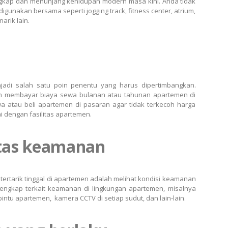
engkap dan menunjang kehidupan modern masa kini. Anda tidak
digunakan bersama seperti jogging track, fitness center, atrium,
arik lain.
adi salah satu poin penentu yang harus dipertimbangkan.
 membayar biaya sewa bulanan atau tahunan apartemen di
 atau beli apartemen di pasaran agar tidak terkecoh harga
i dengan fasilitas apartemen.
itas keamanan
 tertarik tinggal di apartemen adalah melihat kondisi keamanan
 lengkap terkait keamanan di lingkungan apartemen, misalnya
tu apartemen, kamera CCTV di setiap sudut, dan lain-lain.