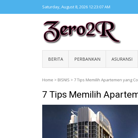
Skip
Saturday, August 8, 2026
12:23:08 AM
to
content
ZERO 
Kumpul
BERITA
PERBANKAN
ASURANSI
Home
>
BISNIS
>
7 Tips Memilih Apartemen yang C
7 Tips Memilih Apart