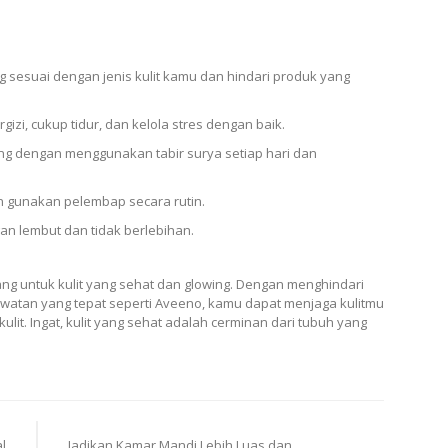
 sesuai dengan jenis kulit kamu dan hindari produk yang
zi, cukup tidur, dan kelola stres dengan baik.
sung dengan menggunakan tabir surya setiap hari dan
n gunakan pelembap secara rutin.
gan lembut dan tidak berlebihan.
ang untuk kulit yang sehat dan glowing. Dengan menghindari
watan yang tepat seperti Aveeno, kamu dapat menjaga kulitmu
ulit. Ingat, kulit yang sehat adalah cerminan dari tubuh yang
l
Jadikan Kamar Mandi Lebih Luas dan