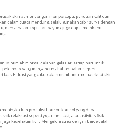
 merusak skin barrier dengan mempercepat penuaan kulit dan
kan dalam cuaca mendung, selalu gunakan tabir surya dengan
n itu, mengenakan topi atau payung juga dapat membantu
ung.
an. Minumlah minimal delapan gelas air setiap hari untuk
nakan pelembap yang mengandung bahan-bahan seperti
ari luar. Hidrasi yang cukup akan membantu memperkuat skin
 meningkatkan produksi hormon kortisol yang dapat
ik relaksasi seperti yoga, meditasi, atau aktivitas fisik
jaga kesehatan kulit. Mengelola stres dengan baik adalah
t.