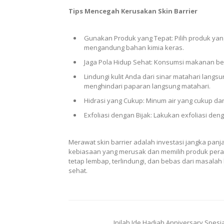
Tips Mencegah Kerusakan Skin Barrier
Gunakan Produk yang Tepat: Pilih produk yang
mengandung bahan kimia keras.
Jaga Pola Hidup Sehat: Konsumsi makanan bergi
Lindungi kulit Anda dari sinar matahari lang
menghindari paparan langsung matahari.
Hidrasi yang Cukup: Minum air yang cukup da
Exfoliasi dengan Bijak: Lakukan exfoliasi den
Merawat skin barrier adalah investasi jangka panj
kebiasaan yang merusak dan memilih produk pera
tetap lembap, terlindungi, dan bebas dari masalah k
sehat.
Post
Inilah Ide Hadiah Anniversary Spesia