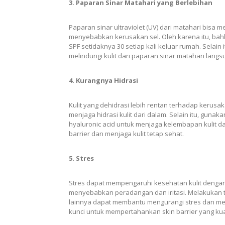
3. Paparan Sinar Matahari yang Berlebihan
Paparan sinar ultraviolet (UV) dari matahari bisa
menyebabkan kerusakan sel. Oleh karena itu, bah
SPF setidaknya 30 setiap kali keluar rumah. Selai
melindungi kulit dari paparan sinar matahari langs
4. Kurangnya Hidrasi
Kulit yang dehidrasi lebih rentan terhadap kerusak
menjaga hidrasi kulit dari dalam. Selain itu, gu
hyaluronic acid untuk menjaga kelembapan kulit d
barrier dan menjaga kulit tetap sehat.
5. Stres
Stres dapat mempengaruhi kesehatan kulit dengan
menyebabkan peradangan dan iritasi. Melakukan tekn
lainnya dapat membantu mengurangi stres dan men
kunci untuk mempertahankan skin barrier yang kua