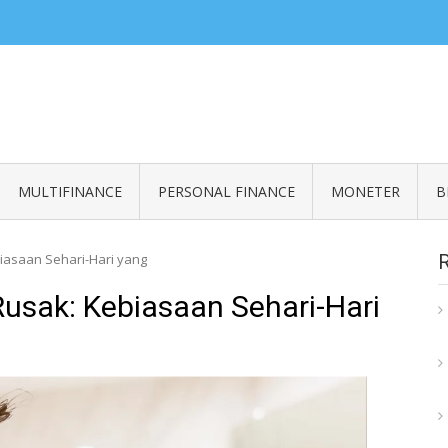
ZERO READ
an informasi seputar finansial
MULTIFINANCE
PERSONAL FINANCE
MONETER
B
biasaan Sehari-Hari yang
Rusak: Kebiasaan Sehari-Hari