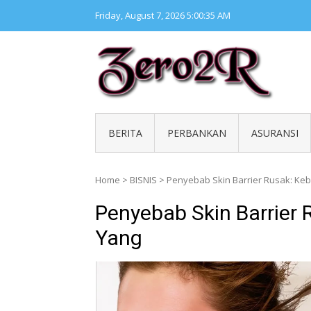
Skip
Friday, August 7, 2026
5:00:36 AM
to
content
ZERO 
Kumpul
BERITA
PERBANKAN
ASURANSI
Home
>
BISNIS
>
Penyebab Skin Barrier Rusak: Ke
Penyebab Skin Barrier 
Yang