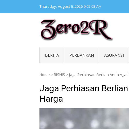
Skip
Thursday, August 6, 2026
9:05:04 AM
to
content
ZERO 
Kumpul
BERITA
PERBANKAN
ASURANSI
Home
>
BISNIS
>
Jaga Perhiasan Berlian Anda Agar
Jaga Perhiasan Berlian
Harga