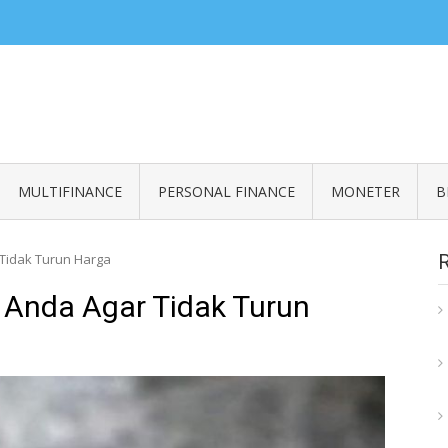
ZERO READ
an informasi seputar finansial
MULTIFINANCE
PERSONAL FINANCE
MONETER
B
 Tidak Turun Harga
 Anda Agar Tidak Turun