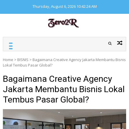
Skip
Thursday, August 6, 2026
10:42:25 AM
to
content
ZERO ZERO READ
Kumpulan informasi
seputar finansial
Home
>
BISNIS
>
Bagaimana Creative Agency Jakarta Membantu Bisnis
Lokal Tembus Pasar Global?
Bagaimana Creative Agency
Jakarta Membantu Bisnis Lokal
Tembus Pasar Global?