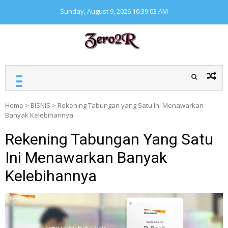
Skip
Sunday, August 9, 2026
10:39:04 AM
to
content
ZERO ZERO READ
Kumpulan informasi
seputar finansial
Home
>
BISNIS
>
Rekening Tabungan yang Satu Ini Menawarkan
Banyak Kelebihannya
Rekening Tabungan Yang Satu
Ini Menawarkan Banyak
Kelebihannya