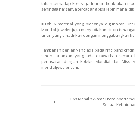
tahan terhadap korosi, jadi cincin tidak akan 
sehingga harganya terkadang bisa lebih mahal dib
Itulah 6 material yang biasanya digunakan u
Mondial Jeweler juga menyediakan cincin tunang
cincin yang dihadirkan dengan menggabungkan ked
Tambahan berlian yang ada pada ring band cinc
Cincin tunangan yang ada ditawarkan secara
penasaran dengan koleksi Mondial dan Miss Mo
mondialjeweler.com.
Post
Tips Memilih Alam Sutera Aparteme
navigation
Sesuai Kebutuha