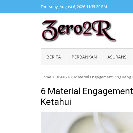
Skip
Thursday, August 6, 2026
11:35:21 PM
to
content
ZERO 
Kumpul
BERITA
PERBANKAN
ASURANSI
Home
>
BISNIS
>
6 Material Engagement Ring yang 
6 Material Engagement
Ketahui