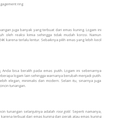
gagement ring
unangan juga banyak yang terbuat dari emas kuning. Logam ini
ruh oleh reaksi kimia sehingga tidak mudah korosi. Namun
 karena terlalu lentur. Sebaiknya pilih emas yang lebih kecil
 Anda bisa beralih pada emas putih. Logam ini sebenarnya
erapa logam lain sehingga warnanya berubah menjadi putih.
bih elegan, minimalis dan modern. Selain itu, sinarnya juga
cincin tunangan.
incin tunangan selanjutnya adalah
rose gold
. Seperti namanya,
a karena terbuat dari emas kuning dan perak atau emas kuning