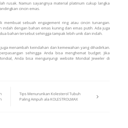
mudah rusak. Namun sayangnya material platinum cukup langka
andingkan cincin emas.
ntuk membuat sebuah
engagement ring
atau cincin tunangan.
an indah dengan bahan emas kuning dan emas putih. Ada juga
ua bahan tersebut sehingga tampak lebih unik dan indah.
in juga menambah keindahan dan kemewahan yang dihadirkan.
 berpasangan sehingga Anda bisa menghemat budget. Jika
ndial, Anda bisa mengunjungi website Mondial Jeweler di
n
Tips Menurunkan Kolesterol Tubuh
n
Paling Ampuh ala KOLESTROLMAX