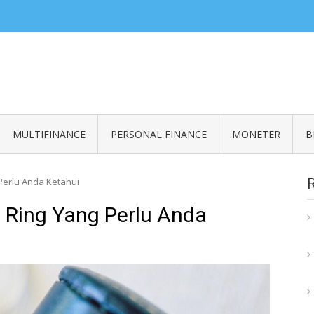
ZERO READ
an informasi seputar finansial
MULTIFINANCE
PERSONAL FINANCE
MONETER
B
Perlu Anda Ketahui
 Ring Yang Perlu Anda