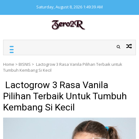
Skip
Saturday, August 8, 2026
1:49:39 AM
to
content
ZERO ZERO READ
Kumpulan informasi
seputar finansial
Home
>
BISNIS
>
Lactogrow 3 Rasa Vanila Pilihan Terbaik untuk
Tumbuh Kembang Si Kecil
Lactogrow 3 Rasa Vanila
Pilihan Terbaik Untuk Tumbuh
Kembang Si Kecil