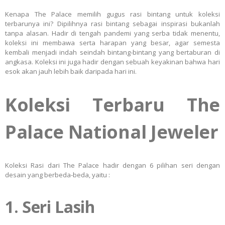
Kenapa The Palace memilih gugus rasi bintang untuk koleksi
terbarunya ini? Dipilihnya rasi bintang sebagai inspirasi bukanlah
tanpa alasan. Hadir di tengah pandemi yang serba tidak menentu,
koleksi ini membawa serta harapan yang besar, agar semesta
kembali menjadi indah seindah bintang-bintang yang bertaburan di
angkasa. Koleksi ini juga hadir dengan sebuah keyakinan bahwa hari
esok akan jauh lebih baik daripada hari ini.
Koleksi Terbaru The
Palace National Jeweler
Koleksi Rasi dari The Palace hadir dengan 6 pilihan seri dengan
desain yang berbeda-beda, yaitu :
1. Seri Lasih