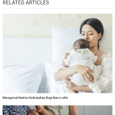
RELATED ARTICLES
Mengenal Nutrisi Kebutuhan Bayi Baru Lahir