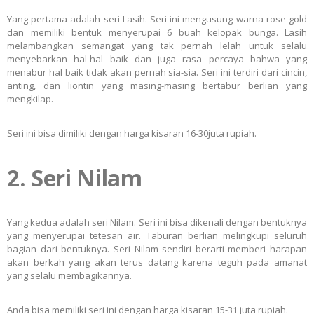
Yang pertama adalah seri Lasih. Seri ini mengusung warna rose gold
dan memiliki bentuk menyerupai 6 buah kelopak bunga. Lasih
melambangkan semangat yang tak pernah lelah untuk selalu
menyebarkan hal-hal baik dan juga rasa percaya bahwa yang
menabur hal baik tidak akan pernah sia-sia. Seri ini terdiri dari cincin,
anting, dan liontin yang masing-masing bertabur berlian yang
mengkilap.
Seri ini bisa dimiliki dengan harga kisaran 16-30juta rupiah.
2. Seri Nilam
Yang kedua adalah seri Nilam. Seri ini bisa dikenali dengan bentuknya
yang menyerupai tetesan air. Taburan berlian melingkupi seluruh
bagian dari bentuknya. Seri Nilam sendiri berarti memberi harapan
akan berkah yang akan terus datang karena teguh pada amanat
yang selalu membagikannya.
Anda bisa memiliki seri ini dengan harga kisaran 15-31 juta rupiah.