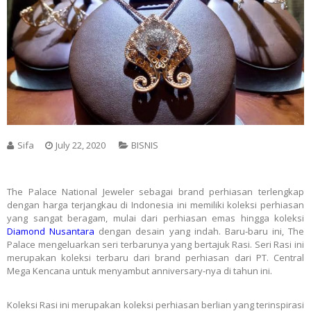
Sifa
July 22, 2020
BISNIS
The Palace National Jeweler sebagai brand perhiasan terlengkap
dengan harga terjangkau di Indonesia ini memiliki koleksi perhiasan
yang sangat beragam, mulai dari perhiasan emas hingga koleksi
Diamond Nusantara
dengan desain yang indah. Baru-baru ini, The
Palace mengeluarkan seri terbarunya yang bertajuk Rasi. Seri Rasi ini
merupakan koleksi terbaru dari brand perhiasan dari PT. Central
Mega Kencana untuk menyambut anniversary-nya di tahun ini.
Koleksi Rasi ini merupakan koleksi perhiasan berlian yang terinspirasi