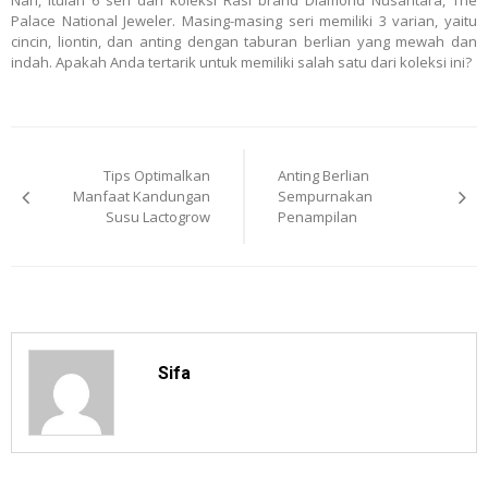
Palace National Jeweler. Masing-masing seri memiliki 3 varian, yaitu
cincin, liontin, dan anting dengan taburan berlian yang mewah dan
indah. Apakah Anda tertarik untuk memiliki salah satu dari koleksi ini?
Post
Tips Optimalkan
Anting Berlian
navigation
Manfaat Kandungan
Sempurnakan
Susu Lactogrow
Penampilan
Sifa