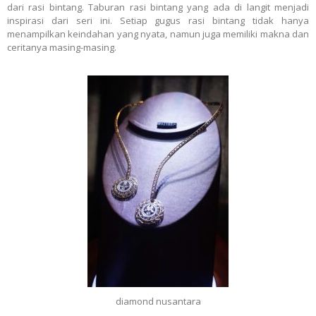
dari rasi bintang. Taburan rasi bintang yang ada di langit menjadi
inspirasi dari seri ini. Setiap gugus rasi bintang tidak hanya
menampilkan keindahan yang nyata, namun juga memiliki makna dan
ceritanya masing-masing.
diamond nusantara