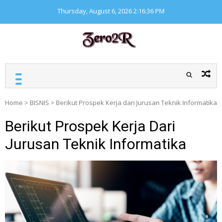
Skip
Thursday, August 6, 2026
2:16:37 PM
to
content
ZERO ZERO READ
Kumpulan informasi
seputar finansial
Home
>
BISNIS
>
Berikut Prospek Kerja dari Jurusan Teknik Informatika
Berikut Prospek Kerja Dari
Jurusan Teknik Informatika