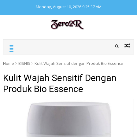
Skip
Monday, August 10, 2026
9:25:37 AM
to
content
ZERO ZERO READ
Kumpulan informasi
seputar finansial
Home
>
BISNIS
>
Kulit Wajah Sensitif dengan Produk Bio Essence
Kulit Wajah Sensitif Dengan
Produk Bio Essence