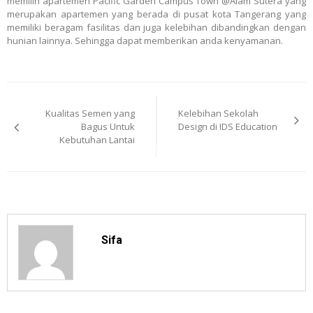
memilih apartemen Pacific Garden Campus Town @Alam Sutera yang
merupakan apartemen yang berada di pusat kota Tangerang yang
memiliki beragam fasilitas dan juga kelebihan dibandingkan dengan
hunian lainnya. Sehingga dapat memberikan anda kenyamanan.
Post
Kualitas Semen yang
Kelebihan Sekolah
navigation
Bagus Untuk
Design di IDS Education
Kebutuhan Lantai
Sifa