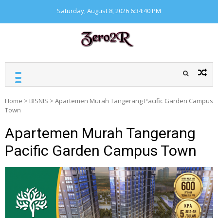
Skip
Saturday, August 8, 2026
6:34:41 PM
to
content
ZERO ZERO READ
Kumpulan informasi
seputar finansial
Home
>
BISNIS
>
Apartemen Murah Tangerang Pacific Garden Campus
Town
Apartemen Murah Tangerang
Pacific Garden Campus Town