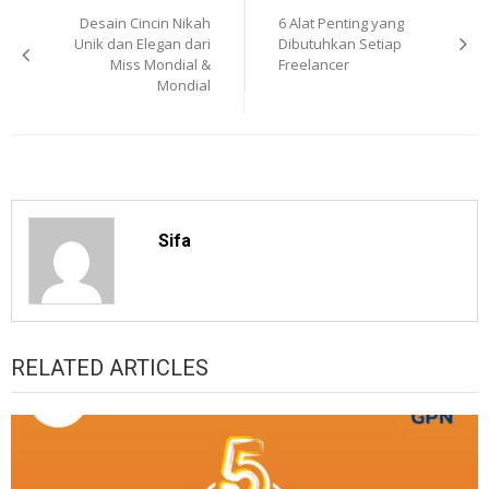
Desain Cincin Nikah
6 Alat Penting yang
navigation
Unik dan Elegan dari
Dibutuhkan Setiap
Miss Mondial &
Freelancer
Mondial
Sifa
RELATED ARTICLES