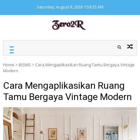
Skip
Saturday, August 8, 2026
1:59:25 AM
to
content
ZERO ZERO READ
Kumpulan informasi
seputar finansial
Home
>
BISNIS
>
Cara Mengaplikasikan Ruang Tamu Bergaya Vintage
Modern
Cara Mengaplikasikan Ruang
Tamu Bergaya Vintage Modern